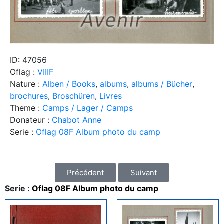
ID: 47056
Oflag :
VIIIF
Nature :
Alben / Books
,
albums
,
albums / Bücher
,
brochures
,
Broschüren
,
Livres
Theme :
Camps / Lager / Camps
Donateur :
Chabot Anne
Serie :
Oflag 08F Album photo du camp
Précédent
Suivant
Serie :
Oflag 08F Album photo du camp