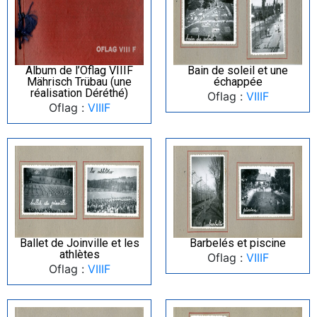
Album de l’Oflag VIIIF
Bain de soleil et une
Mährisch Trübau (une
échappée
réalisation Déréthé)
Oflag :
VIIIF
Oflag :
VIIIF
Ballet de Joinville et les
Barbelés et piscine
athlètes
Oflag :
VIIIF
Oflag :
VIIIF