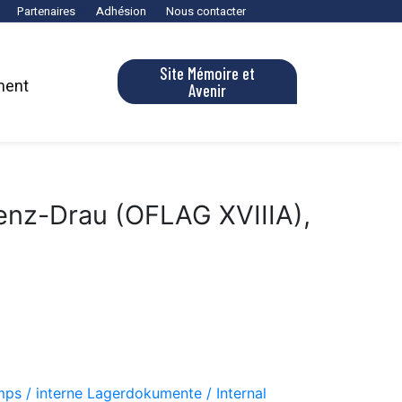
Partenaires
Adhésion
Nous contacter
Site Mémoire et
ment
Avenir
ienz-Drau (OFLAG XVIIIA),
ps / interne Lagerdokumente / Internal