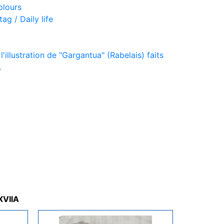
olours
ag / Daily life
'illustration de "Gargantua" (Rabelais) faits
A
 XVIIA