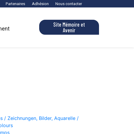
Partenaires
Adhésion
Nous contacter
Site Mémoire et
ment
Avenir
s / Zeichnungen, Bilder, Aquarelle /
olours
amps