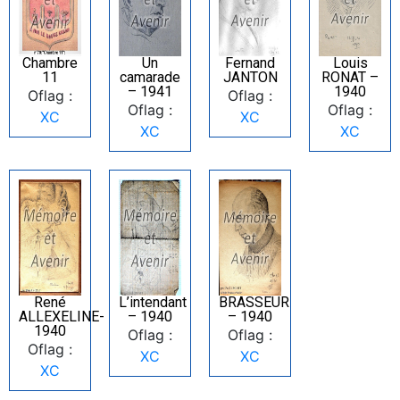
Chambre
Un
Fernand
Louis
11
camarade
JANTON
RONAT –
– 1941
1940
Oflag :
Oflag :
Oflag :
Oflag :
XC
XC
XC
XC
René
L’intendant
BRASSEUR
ALLEXELINE-
– 1940
– 1940
1940
Oflag :
Oflag :
Oflag :
XC
XC
XC