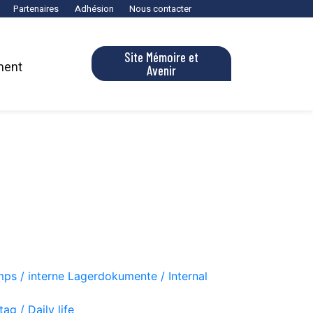
Partenaires
Adhésion
Nous contacter
Site Mémoire et
ment
Avenir
ps / interne Lagerdokumente / Internal
ag / Daily life