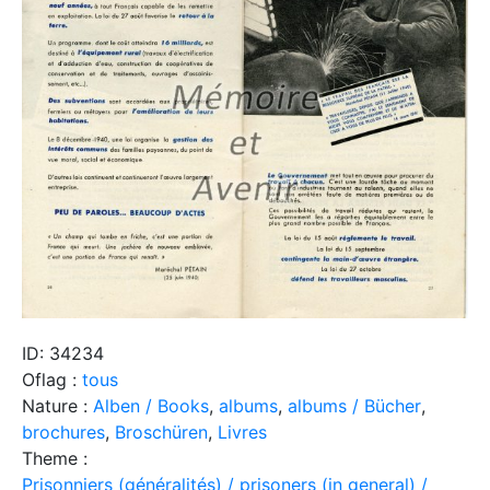
ID: 34234
Oflag :
tous
Nature :
Alben / Books
,
albums
,
albums / Bücher
,
brochures
,
Broschüren
,
Livres
Theme :
Prisonniers (généralités) / prisoners (in general) /