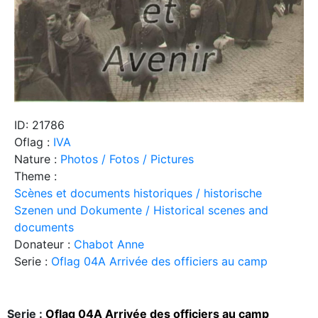
ID: 21786
Oflag :
IVA
Nature :
Photos / Fotos / Pictures
Theme :
Scènes et documents historiques / historische
Szenen und Dokumente / Historical scenes and
documents
Donateur :
Chabot Anne
Serie :
Oflag 04A Arrivée des officiers au camp
Serie :
Oflag 04A Arrivée des officiers au camp