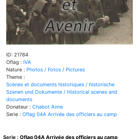
ID: 21784
Oflag :
IVA
Nature :
Photos / Fotos / Pictures
Theme :
Scènes et documents historiques / historische
Szenen und Dokumente / Historical scenes and
documents
Donateur :
Chabot Anne
Serie :
Oflag 04A Arrivée des officiers au camp
Serie :
Oflag 04A Arrivée des officiers au camp