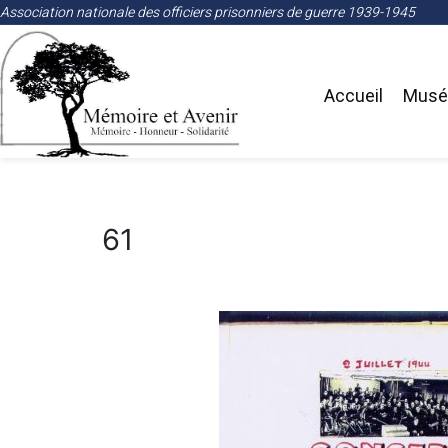
Association nationale des officiers prisonniers de guerre 1939-1945
Accueil
Musée
61