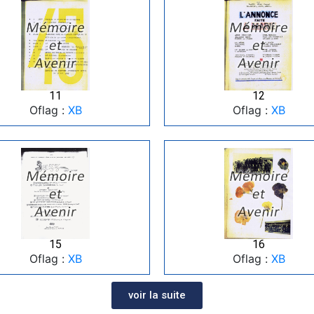
11
12
Oflag :
XB
Oflag :
XB
15
16
Oflag :
XB
Oflag :
XB
voir la suite