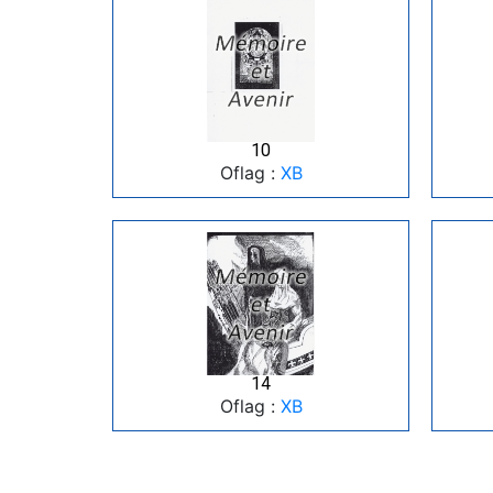
10
Oflag :
XB
14
Oflag :
XB