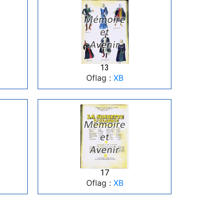
13
Oflag :
XB
17
Oflag :
XB