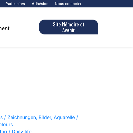
Partenaires
Adhésion
Nous contacter
Site Mémoire et
ment
Avenir
s / Zeichnungen, Bilder, Aquarelle /
olours
ag / Daily life