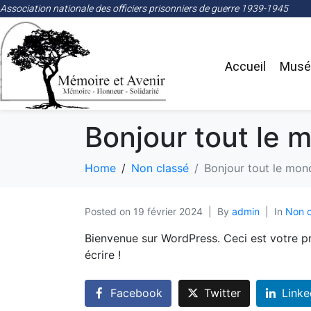
Association nationale des officiers prisonniers de guerre 1939-1945
Accueil
Musée
Bonjour tout le 
Home
Non classé
Bonjour tout le mon
Posted on
19 février 2024
By
admin
In
Non c
Bienvenue sur WordPress. Ceci est votre p
écrire !
Facebook
Twitter
Linke