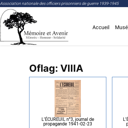
Association nationale des officiers prisonniers de guerre 1939-1945
Accueil
Musée
Oflag: VIIIA
L’ÉCUREUIL n°3, journal de
L’
propagande 1941-02-23