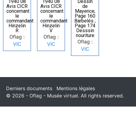
1940 08
1940 08
Dessin
Avis CICR
Avis CICR
de
concernant
concernant
Mayence;
le
le
Page 160
commandant
commandant
Barbelés ;
Hinzelin
Hinzelin
Page 174
R
V
Desssin
nouriture
Oflag :
Oflag :
Oflag :
VIC
VIC
VIC
Derniers documents
Mentions légales
© 2026 - Oflag - Musée virtuel. All rights reserved.