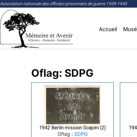
Association nationale des officiers prisonniers de guerre 1939-1945
Accueil
Musée
Oflag: SDPG
1942 Berlin mission Scapini (2)
194
Oflag :
SDPG