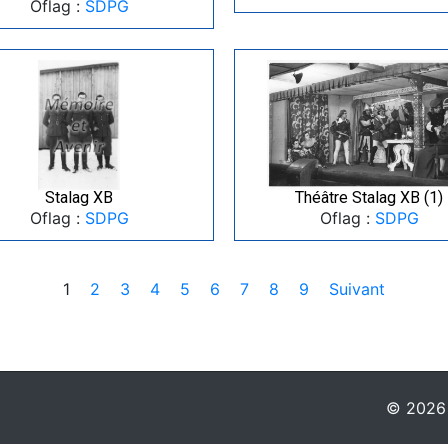
Oflag :
SDPG
Stalag XB
Théâtre Stalag XB (1)
Oflag :
SDPG
Oflag :
SDPG
1
2
3
4
5
6
7
8
9
Suivant
© 2026 -