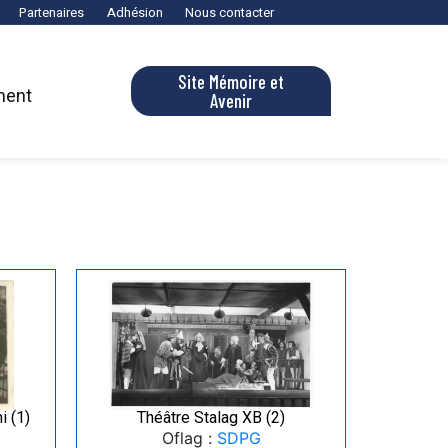
Partenaires
Adhésion
Nous contacter
Site Mémoire et
ment
Avenir
i (1)
Théâtre Stalag XB (2)
Oflag :
SDPG