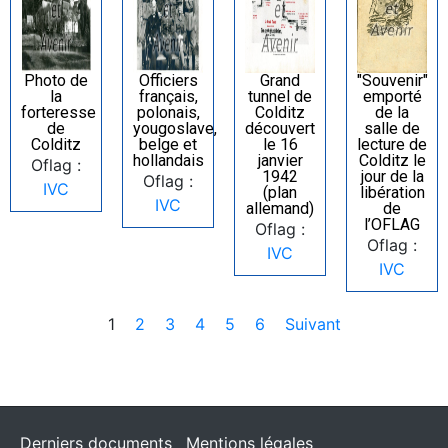
Photo de
Officiers
Grand
"Souvenir"
la
français,
tunnel de
emporté
forteresse
polonais,
Colditz
de la
de
yougoslave,
découvert
salle de
Colditz
belge et
le 16
lecture de
hollandais
janvier
Colditz le
Oflag :
1942
jour de la
Oflag :
IVC
(plan
libération
IVC
allemand)
de
l’OFLAG
Oflag :
Oflag :
IVC
IVC
1
2
3
4
5
6
Suivant
Derniers documents
Mentions légales