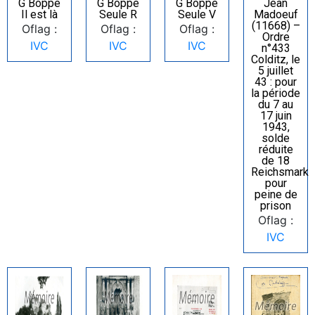
G Boppe
G Boppe
G Boppe
Jean
Il est là
Seule R
Seule V
Madoeuf
(11668) –
Oflag :
Oflag :
Oflag :
Ordre
IVC
IVC
IVC
n°433
Colditz, le
5 juillet
43 : pour
la période
du 7 au
17 juin
1943,
solde
réduite
de 18
Reichsmark
pour
peine de
prison
Oflag :
IVC