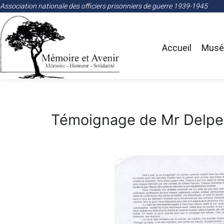
Association nationale des officiers prisonniers de guerre 1939-1945
Accueil
Musée
Témoignage de Mr Delp