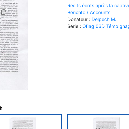
Récits écrits après la capti
Berichte / Accounts
Donateur :
Delpech M.
Serie :
Oflag 06D Témoigna
ch