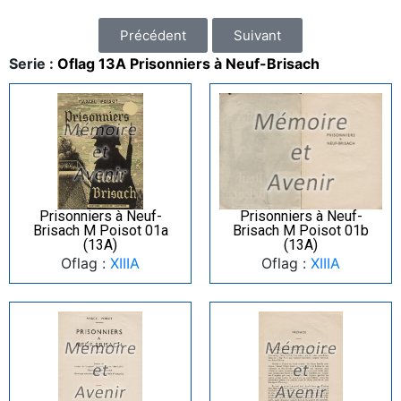
Précédent
Suivant
Serie :
Oflag 13A Prisonniers à Neuf-Brisach
Prisonniers à Neuf-
Prisonniers à Neuf-
Brisach M Poisot 01a
Brisach M Poisot 01b
(13A)
(13A)
Oflag :
XIIIA
Oflag :
XIIIA