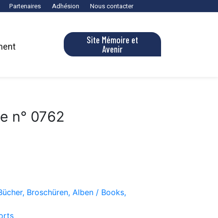
Partenaires
Adhésion
Nous contacter
Site Mémoire et
ment
Avenir
re n° 0762
Bücher, Broschüren, Alben / Books,
orts