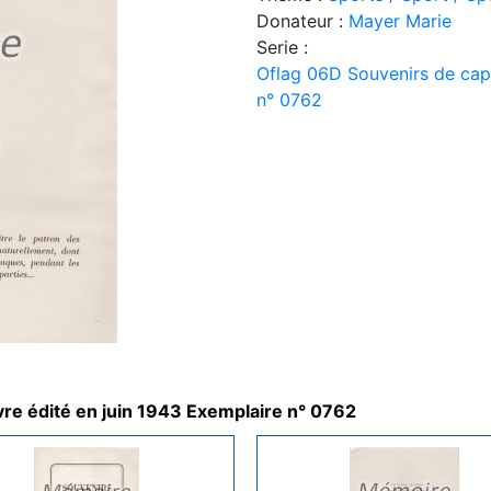
Donateur :
Mayer Marie
Serie :
Oflag 06D Souvenirs de capti
n° 0762
ivre édité en juin 1943 Exemplaire n° 0762