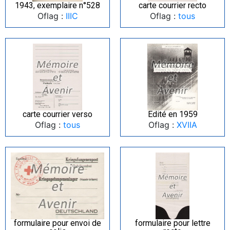
1943, exemplaire n°528
carte courrier recto
Oflag :
IIIC
Oflag :
tous
carte courrier verso
Edité en 1959
Oflag :
tous
Oflag :
XVIIA
formulaire pour envoi de
formulaire pour lettre