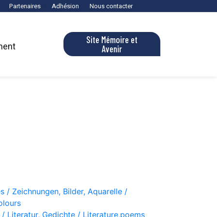
Partenaires
Adhésion
Nous contacter
Site Mémoire et
ment
Avenir
s / Zeichnungen, Bilder, Aquarelle /
olours
 / Literatur, Gedichte / Literature,poems