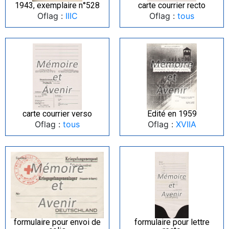
1943, exemplaire n°528
carte courrier recto
Oflag :
IIIC
Oflag :
tous
carte courrier verso
Edité en 1959
Oflag :
tous
Oflag :
XVIIA
formulaire pour envoi de
formulaire pour lettre