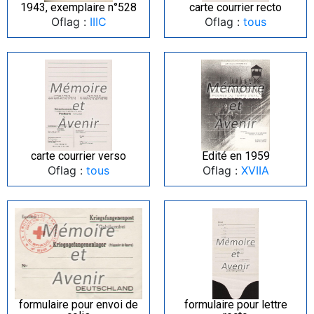
1943, exemplaire n°528
carte courrier recto
Oflag :
IIIC
Oflag :
tous
carte courrier verso
Edité en 1959
Oflag :
tous
Oflag :
XVIIA
formulaire pour envoi de
formulaire pour lettre