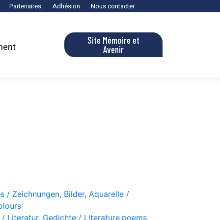
Partenaires
Adhésion
Nous contacter
Site Mémoire et
ment
Avenir
s / Zeichnungen, Bilder, Aquarelle /
olours
 / Literatur, Gedichte / Literature,poems