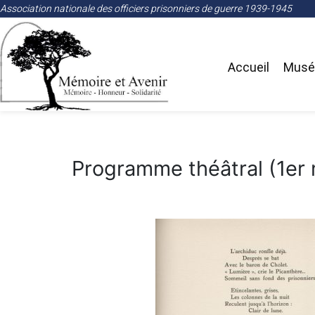
Association nationale des officiers prisonniers de guerre 1939-1945
Accueil
Musée
Programme théâtral (1er 