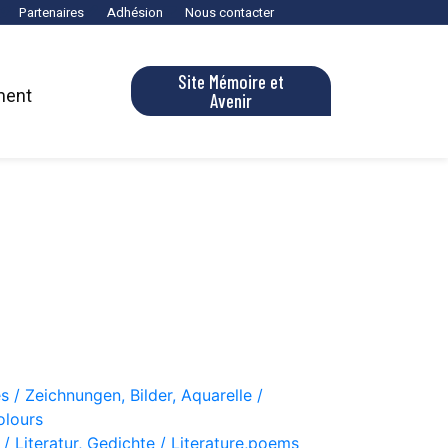
Partenaires
Adhésion
Nous contacter
Site Mémoire et
ment
Avenir
s / Zeichnungen, Bilder, Aquarelle /
olours
 / Literatur, Gedichte / Literature,poems