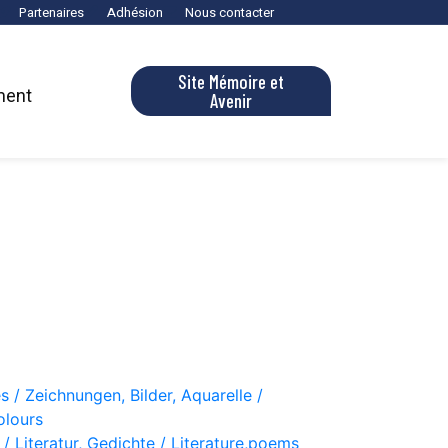
Partenaires
Adhésion
Nous contacter
Site Mémoire et
ment
Avenir
s / Zeichnungen, Bilder, Aquarelle /
olours
 / Literatur, Gedichte / Literature,poems