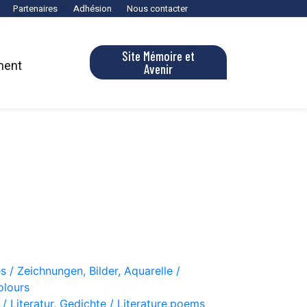
Partenaires
Adhésion
Nous contacter
Site Mémoire et
ment
Avenir
s / Zeichnungen, Bilder, Aquarelle /
olours
 / Literatur, Gedichte / Literature,poems