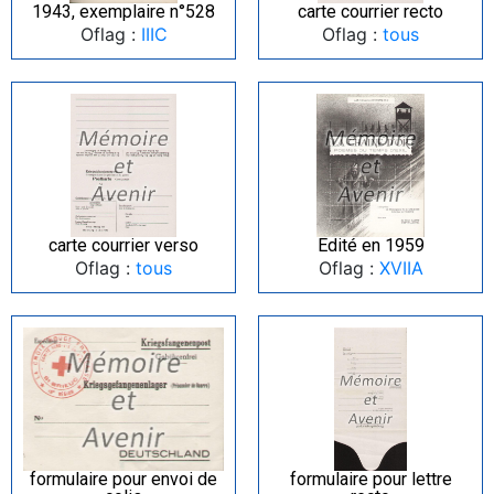
1943, exemplaire n°528
carte courrier recto
Oflag :
IIIC
Oflag :
tous
carte courrier verso
Edité en 1959
Oflag :
tous
Oflag :
XVIIA
formulaire pour envoi de
formulaire pour lettre