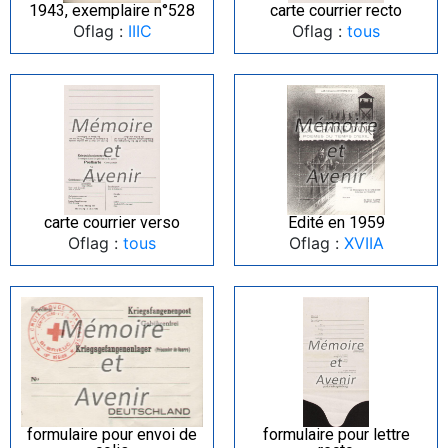
1943, exemplaire n°528
carte courrier recto
Oflag :
IIIC
Oflag :
tous
carte courrier verso
Edité en 1959
Oflag :
tous
Oflag :
XVIIA
formulaire pour envoi de
formulaire pour lettre