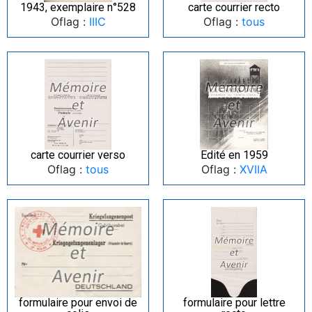
1943, exemplaire n°528
carte courrier recto
Oflag :
IIIC
Oflag :
tous
carte courrier verso
Edité en 1959
Oflag :
tous
Oflag :
XVIIA
formulaire pour envoi de
formulaire pour lettre