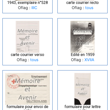
1943, exemplaire n°528
carte courrier recto
Oflag :
IIIC
Oflag :
tous
carte courrier verso
Edité en 1959
Oflag :
tous
Oflag :
XVIIA
formulaire pour envoi de
formulaire pour lettre