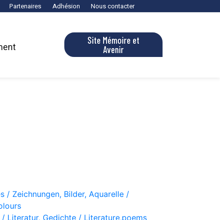
Partenaires
Adhésion
Nous contacter
Site Mémoire et
ment
Avenir
s / Zeichnungen, Bilder, Aquarelle /
olours
 / Literatur, Gedichte / Literature,poems