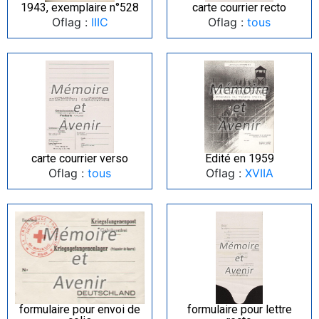
1943, exemplaire n°528
carte courrier recto
Oflag :
IIIC
Oflag :
tous
carte courrier verso
Edité en 1959
Oflag :
tous
Oflag :
XVIIA
formulaire pour envoi de
formulaire pour lettre