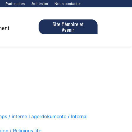
Partenaires
Adhésion
Nous contacter
Site Mémoire et
ment
Avenir
ps / interne Lagerdokumente / Internal
gion / Religious life