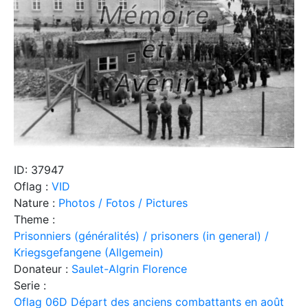
ID: 37947
Oflag :
VID
Nature :
Photos / Fotos / Pictures
Theme :
Prisonniers (généralités) / prisoners (in general) /
Kriegsgefangene (Allgemein)
Donateur :
Saulet-Algrin Florence
Serie :
Oflag 06D Départ des anciens combattants en août