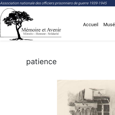
Association nationale des officiers prisonniers de guerre 1939-1945
Accueil
Musée
patience