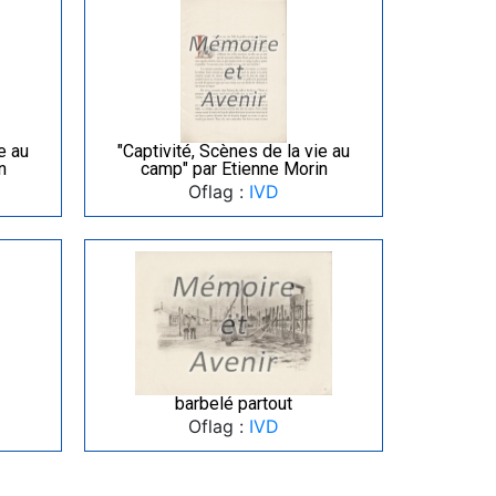
e au
"Captivité, Scènes de la vie au
n
camp" par Etienne Morin
Oflag :
IVD
barbelé partout
Oflag :
IVD