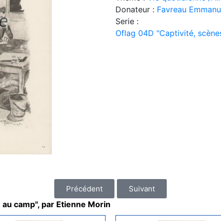
Donateur :
Favreau Emmanu
Serie :
Oflag 04D "Captivité, scène
Précédent
Suivant
e au camp", par Etienne Morin