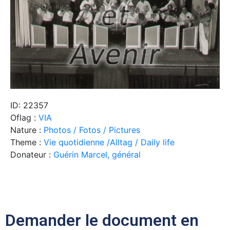
ID: 22357
Oflag :
VIA
Nature :
Photos / Fotos / Pictures
Theme :
Vie quotidienne /Alltag / Daily life
Donateur :
Guérin Marcel, général
Demander le document en