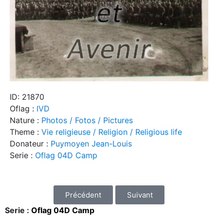
ID: 21870
Oflag :
IVD
Nature :
Photos / Fotos / Pictures
Theme :
Vie religieuse / Religion / Religious life
Donateur :
Puymoyen Jean-Louis
Serie :
Oflag 04D Camp
Précédent
Suivant
Serie :
Oflag 04D Camp