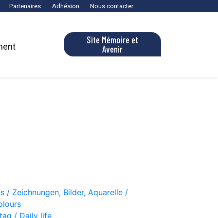
Partenaires
Adhésion
Nous contacter
Site Mémoire et
ment
Avenir
s / Zeichnungen, Bilder, Aquarelle /
olours
ag / Daily life