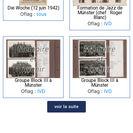
Die Woche (12 juin 1942)
Formation de Jazz de
Münster (chef : Roger
Oflag :
tous
Blanc)
Oflag :
IVD
Groupe Block III à
Groupe Block III à
Münster
Münster
Oflag :
IVD
Oflag :
IVD
voir la suite