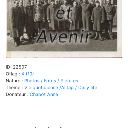
ID: 22507
Oflag :
X (10)
Nature :
Photos / Fotos / Pictures
Theme :
Vie quotidienne /Alltag / Daily life
Donateur :
Chabot Anne