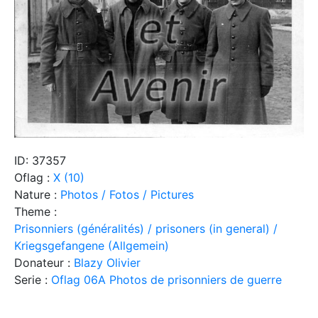
ID: 37357
Oflag :
X (10)
Nature :
Photos / Fotos / Pictures
Theme :
Prisonniers (généralités) / prisoners (in general) /
Kriegsgefangene (Allgemein)
Donateur :
Blazy Olivier
Serie :
Oflag 06A Photos de prisonniers de guerre