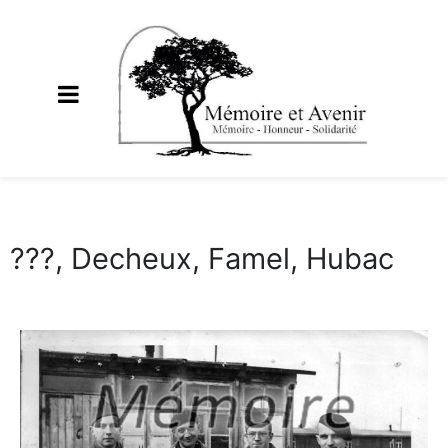
???, Decheux, Famel, Hubac