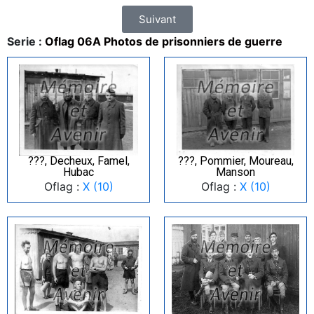
Suivant
Serie :
Oflag 06A Photos de prisonniers de guerre
???, Decheux, Famel,
???, Pommier, Moureau,
Hubac
Manson
Oflag :
X (10)
Oflag :
X (10)