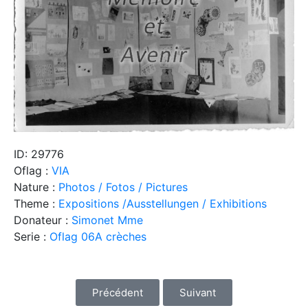
ID: 29776
Oflag :
VIA
Nature :
Photos / Fotos / Pictures
Theme :
Expositions /Ausstellungen / Exhibitions
Donateur :
Simonet Mme
Serie :
Oflag 06A crèches
Précédent
Suivant