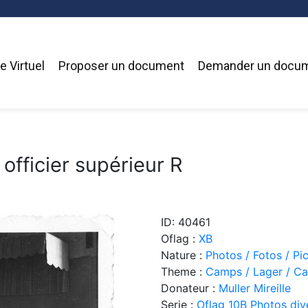
 Virtuel
Proposer un document
Demander un docu
fficier supérieur R
ID: 40461
Oflag :
XB
Nature :
Photos / Fotos / Pi
Theme :
Camps / Lager / C
Donateur :
Muller Mireille
Serie :
Oflag 10B Photos div