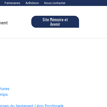
Partenaires
Adhésion
Nous contacter
Site Mémoire et
ment
Avenir
ctures
amps
erses du lieutenant Léon Pochtowik