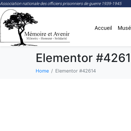
Association nationale des officiers prisonniers de guerre 1939-1945
Accueil
Musée
Elementor #426
Home
Elementor #42614