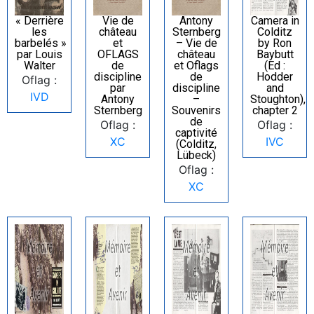
« Derrière
Vie de
Antony
Camera in
les
château
Sternberg
Colditz
barbelés »
et
– Vie de
by Ron
par Louis
OFLAGS
château
Baybutt
Walter
de
et Oflags
(Ed :
discipline
de
Hodder
Oflag :
par
discipline
and
IVD
Antony
–
Stoughton),
Sternberg
Souvenirs
chapter 2
de
Oflag :
Oflag :
captivité
XC
IVC
(Colditz,
Lübeck)
Oflag :
XC