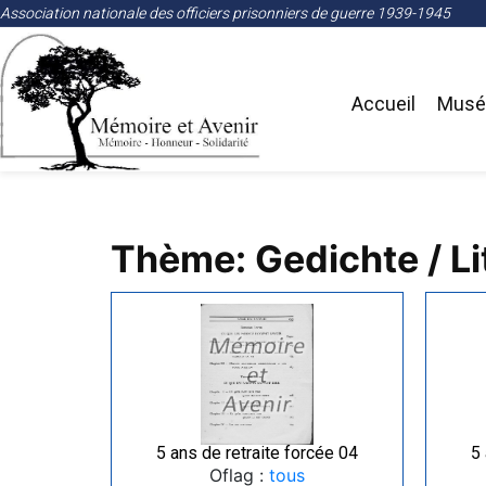
Association nationale des officiers prisonniers de guerre 1939-1945
Accueil
Musée
Thème: Gedichte / Li
5 ans de retraite forcée 04
5 
Oflag :
tous