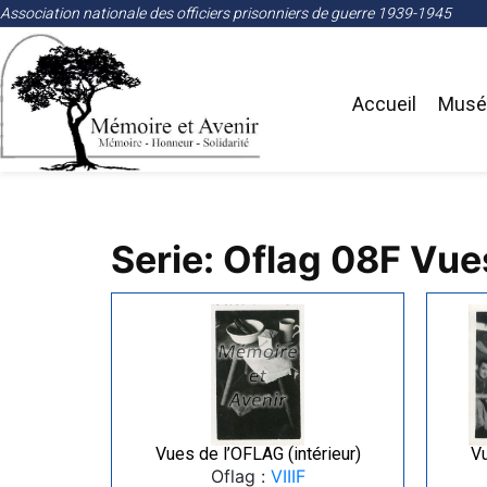
Association nationale des officiers prisonniers de guerre 1939-1945
Accueil
Musée
Serie: Oflag 08F Vue
Vues de l’OFLAG (intérieur)
Vu
Oflag :
VIIIF