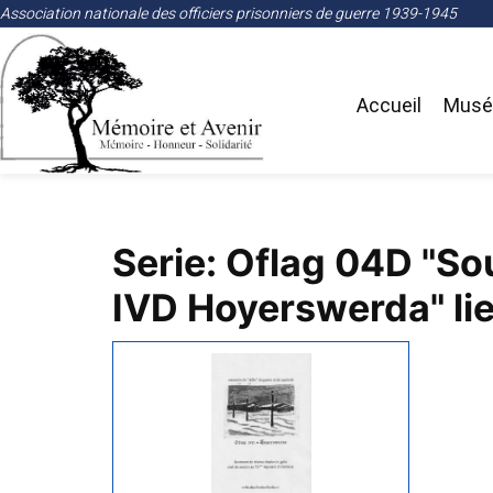
Association nationale des officiers prisonniers de guerre 1939-1945
Accueil
Musée
Serie: Oflag 04D "Sou
IVD Hoyerswerda" lie