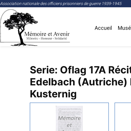
Association nationale des officiers prisonniers de guerre 1939-1945
Accueil
Musée
Serie: Oflag 17A Réci
Edelbach (Autriche) 
Kusternig